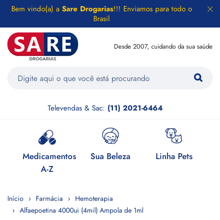
Bem vindo(a) a
Sare Drogarias
!!! Enviamos para todo o
Brasil
Desde 2007, cuidando da sua saúde
Televendas & Sac:
(11) 2021-6464
e
Medicamentos
Sua Beleza
Linha Pets
H
A-Z
Início
Farmácia
Hemoterapia
Alfaepoetina 4000ui (4mil) Ampola de 1ml