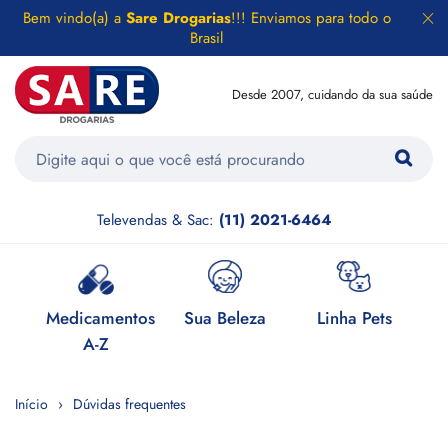
Bem vindo(a) a
Sare Drogarias
!!! Enviamos para todo o
Brasil
Desde 2007, cuidando da sua saúde
Televendas & Sac:
(11) 2021-6464
e
Medicamentos
Sua Beleza
Linha Pets
H
A-Z
Início
Dúvidas frequentes