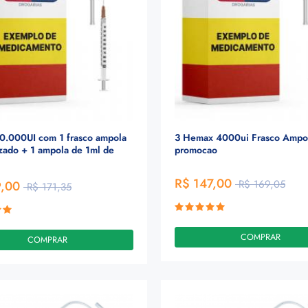
0.000UI com 1 frasco ampola
3 Hemax 4000ui Frasco Ampol
lizado + 1 ampola de 1ml de
promocao
R$ 147,00
R$ 169,05
9,00
R$ 171,35
COMPRAR
COMPRAR