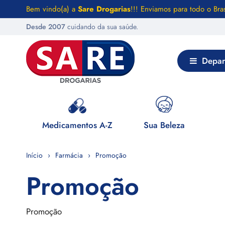
Bem vindo(a) a
Sare Drogarias
!!! Enviamos para todo o Bras
Desde 2007
cuidando da sua saúde.
Depar
 Saúde
Medicamentos A-Z
Sua Beleza
Início
Farmácia
Promoção
Promoção
Promoção