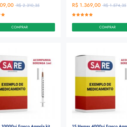
009,00
R$ 1.369,00
R$ 2.310,35
R$ 1.574,35
COMPRAR
COMPRAR
 10000ui Frasco Ampola kit
15 Hemax 4000ui Frasco Ampo