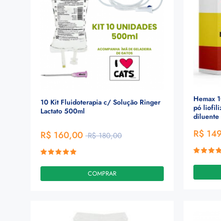
Hemax 1
10 Kit Fluidoterapia c/ Solução Ringer
pó liofi
Lactato 500ml
diluente
R$ 14
R$ 160,00
R$ 180,00
COMPRAR