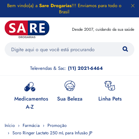
Bem vindo(a) a
Sare Drogarias
!!! Enviamos para todo o
Brasil
Desde 2007, cuidando da sua saúde
Televendas & Sac:
(11) 2021-6464
e
Medicamentos
Sua Beleza
Linha Pets
H
A-Z
Início
Farmácia
Promoção
Soro Ringer Lactato 250 mL para Infusão JP