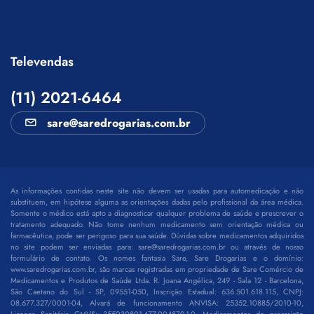
Televendas
(11) 2021-6464
sare@saredrogarias.com.br
As informações contidas neste site não devem ser usadas para automedicação e não
substituem, em hipótese alguma as orientações dadas pelo profissional da área médica.
Somente o médico está apto a diagnosticar qualquer problema de saúde e prescrever o
tratamento adequado. Não tome nenhum medicamento sem orientação médica ou
farmacêutica, pode ser perigoso para sua saúde. Dúvidas sobre medicamentos adquiridos
no site podem ser enviadas para:
sare@saredrogarias.com.br
ou através de nosso
formulário de contato. Os nomes fantasia Sare, Sare Drogarias e o domínio:
www.saredrogarias.com.br, são marcas registradas em propriedade de Sare Comércio de
Medicamentos e Produtos de Saúde Ltda. R. Joana Angélica, 249 - Sala 12 - Barcelona,
São Caetano do Sul - SP, 09551-050, Inscrição Estadual: 636.501.618.115, CNPJ:
08.677.327/0001-04, Alvará de funcionamento ANVISA: 25352.10885/2010-10,