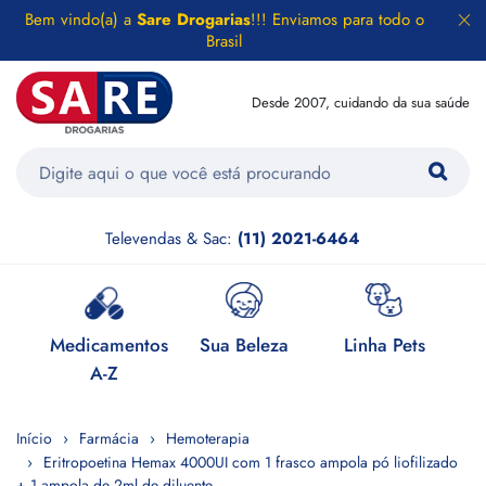
Bem vindo(a) a
Sare Drogarias
!!! Enviamos para todo o
Brasil
Desde 2007, cuidando da sua saúde
Televendas & Sac:
(11) 2021-6464
e
Medicamentos
Sua Beleza
Linha Pets
H
A-Z
Início
Farmácia
Hemoterapia
Eritropoetina Hemax 4000UI com 1 frasco ampola pó liofilizado
+ 1 ampola de 2ml de diluente