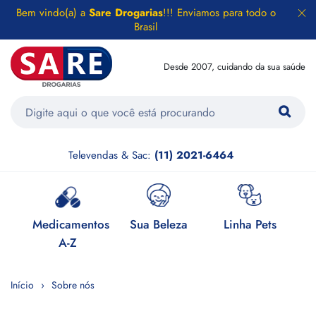
Bem vindo(a) a
Sare Drogarias
!!! Enviamos para todo o
Brasil
Desde 2007, cuidando da sua saúde
Televendas & Sac:
(11) 2021-6464
e
Medicamentos
Sua Beleza
Linha Pets
H
A-Z
Início
Sobre nós