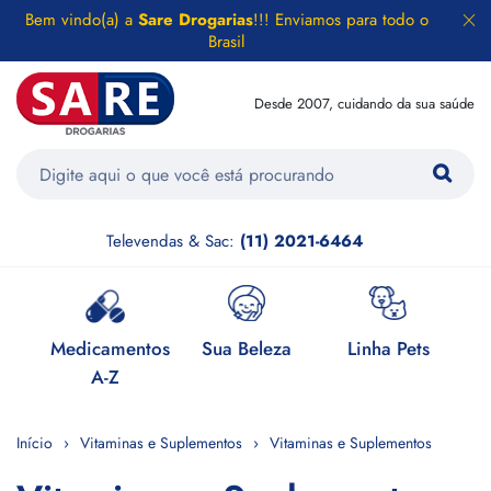
Bem vindo(a) a
Sare Drogarias
!!! Enviamos para todo o
Brasil
Desde 2007, cuidando da sua saúde
Televendas & Sac:
(11) 2021-6464
e
Medicamentos
Sua Beleza
Linha Pets
H
A-Z
Início
Vitaminas e Suplementos
Vitaminas e Suplementos