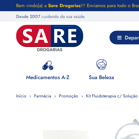
Bem vindo(a) a
Sare Drogarias
!!! Enviamos para todo o Bras
Desde 2007
cuidando da sua saúde.
Depar
 Saúde
Medicamentos A-Z
Sua Beleza
Início
Farmácia
Promoção
Kit Fluidoterapia c/ Solução