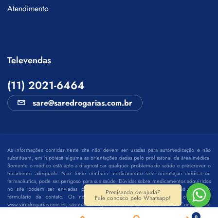
Atendimento
Televendas
(11) 2021-6464
sare@saredrogarias.com.br
As informações contidas neste site não devem ser usadas para automedicação e não
substituem, em hipótese alguma as orientações dadas pelo profissional da área médica.
Somente o médico está apto a diagnosticar qualquer problema de saúde e prescrever o
tratamento adequado. Não tome nenhum medicamento sem orientação médica ou
farmacêutica, pode ser perigoso para sua saúde. Dúvidas sobre medicamentos adquiridos
no site podem ser enviadas para:
sare@saredrogarias.com.br
ou através de nosso
Precisando de ajuda?
formulário de contato. Os nomes fantasia Sare, Sare Drogarias e o domínio:
Fale conosco pelo Whatsapp!
www.saredrogarias.com.br, são marcas registradas em propriedade de Sare Comércio de
Medicamentos e Produtos de Saúde Ltda. R. Joana Angélica, 249 - Sala 12 - Barcelona,
0