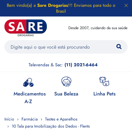
Bem vindo(a) a
Sare Drogarias
!!! Enviamos para todo o
Brasil
Desde 2007, cuidando da sua saúde
Televendas & Sac:
(11) 2021-6464
e
Medicamentos
Sua Beleza
Linha Pets
H
A-Z
Início
Farmácia
Testes e Aparelhos
10 Tala para Imobilização dos Dedos - Flents