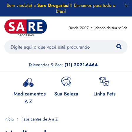
Bem vindo(a) a
Sare Drogarias
!!! Enviamos para todo o
Brasil
Desde 2007, cuidando da sua saúde
Televendas & Sac:
(11) 2021-6464
e
Medicamentos
Sua Beleza
Linha Pets
H
A-Z
Início
Fabricantes de A a Z