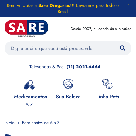
Bem vindo(a) a
Sare Drogarias
!!! Enviamos para todo o
Brasil
Desde 2007, cuidando da sua saúde
Televendas & Sac:
(11) 2021-6464
e
Medicamentos
Sua Beleza
Linha Pets
H
A-Z
Início
Fabricantes de A a Z