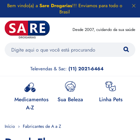
Bem vindo(a) a
Sare Drogarias
!!! Enviamos para todo o
Brasil
Desde 2007, cuidando da sua saúde
Televendas & Sac:
(11) 2021-6464
e
Medicamentos
Sua Beleza
Linha Pets
H
A-Z
Início
Fabricantes de A a Z