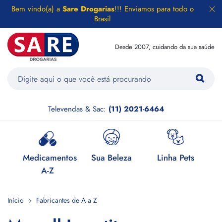
Bem vindo(a) a
Sare Drogarias
!!! Enviamos para todo o
Brasil
Desde 2007, cuidando da sua saúde
Televendas & Sac:
(11) 2021-6464
e
Medicamentos
Sua Beleza
Linha Pets
H
A-Z
Início
Fabricantes de A a Z