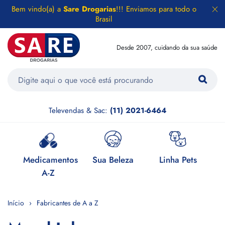
Bem vindo(a) a
Sare Drogarias
!!! Enviamos para todo o
Brasil
Desde 2007, cuidando da sua saúde
Televendas & Sac:
(11) 2021-6464
e
Medicamentos
Sua Beleza
Linha Pets
H
A-Z
Início
Fabricantes de A a Z