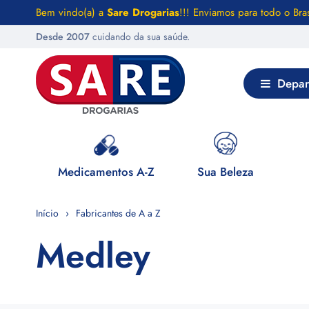
Bem vindo(a) a
Sare Drogarias
!!! Enviamos para todo o Bras
Desde 2007
cuidando da sua saúde.
Depar
 Saúde
Medicamentos A-Z
Sua Beleza
Início
Fabricantes de A a Z
Medley