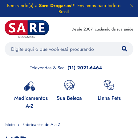
Bem vindo(a) a
Sare Drogarias
!!! Enviamos para todo o
Brasil
Desde 2007, cuidando da sua saúde
Televendas & Sac:
(11) 2021-6464
e
Medicamentos
Sua Beleza
Linha Pets
H
A-Z
Início
Fabricantes de A a Z