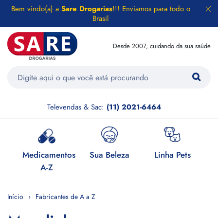
Bem vindo(a) a
Sare Drogarias
!!! Enviamos para todo o
Brasil
Desde 2007, cuidando da sua saúde
Televendas & Sac:
(11) 2021-6464
e
Medicamentos
Sua Beleza
Linha Pets
H
A-Z
Início
Fabricantes de A a Z