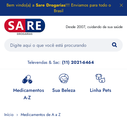
Bem vindo(a) a
Sare Drogarias
!!! Enviamos para todo o
Brasil
Desde 2007, cuidando da sua saúde
Televendas & Sac:
(11) 2021-6464
e
Medicamentos
Sua Beleza
Linha Pets
H
A-Z
Início
Medicamentos de A a Z