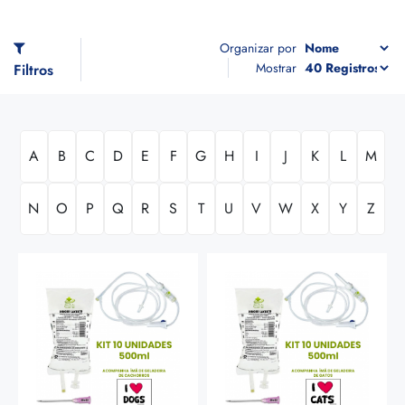
Organizar por
Mostrar
Filtros
A
B
C
D
E
F
G
H
I
J
K
L
M
N
O
P
Q
R
S
T
U
V
W
X
Y
Z