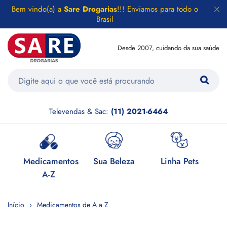
Bem vindo(a) a
Sare Drogarias
!!! Enviamos para todo o
Brasil
Desde 2007, cuidando da sua saúde
Televendas & Sac:
(11) 2021-6464
e
Medicamentos
Sua Beleza
Linha Pets
H
A-Z
Início
Medicamentos de A a Z