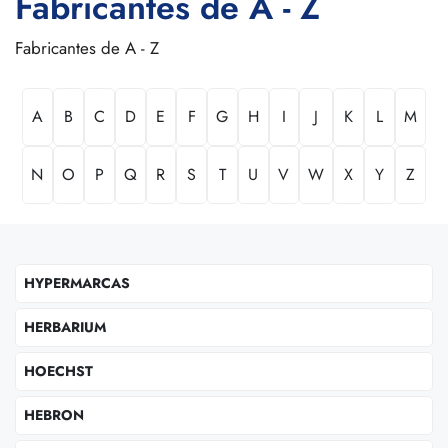
Fabricantes de A - Z
Fabricantes de A - Z
A
B
C
D
E
F
G
H
I
J
K
L
M
N
O
P
Q
R
S
T
U
V
W
X
Y
Z
HYPERMARCAS
HERBARIUM
HOECHST
HEBRON