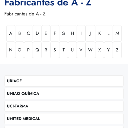
Fabricantes de A - Z
Fabricantes de A - Z
A
B
C
D
E
F
G
H
I
J
K
L
M
N
O
P
Q
R
S
T
U
V
W
X
Y
Z
URIAGE
UNIAO QUÍMICA
UCI-FARMA
UNITED MEDICAL