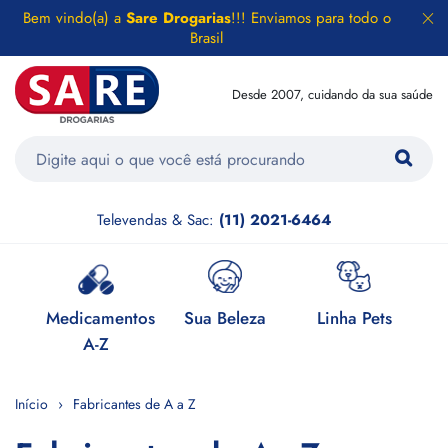
Bem vindo(a) a
Sare Drogarias
!!! Enviamos para todo o
Brasil
Desde 2007, cuidando da sua saúde
Televendas & Sac:
(11) 2021-6464
e
Medicamentos
Sua Beleza
Linha Pets
H
A-Z
Início
Fabricantes de A a Z