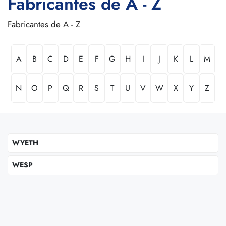
Fabricantes de A - Z
Fabricantes de A - Z
A
B
C
D
E
F
G
H
I
J
K
L
M
N
O
P
Q
R
S
T
U
V
W
X
Y
Z
WYETH
WESP