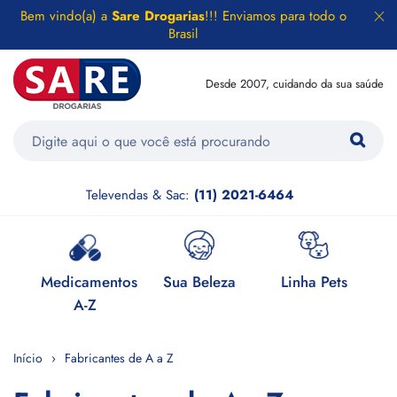
Bem vindo(a) a
Sare Drogarias
!!! Enviamos para todo o
Brasil
Desde 2007, cuidando da sua saúde
Televendas & Sac:
(11) 2021-6464
e
Medicamentos
Sua Beleza
Linha Pets
H
A-Z
Início
Fabricantes de A a Z